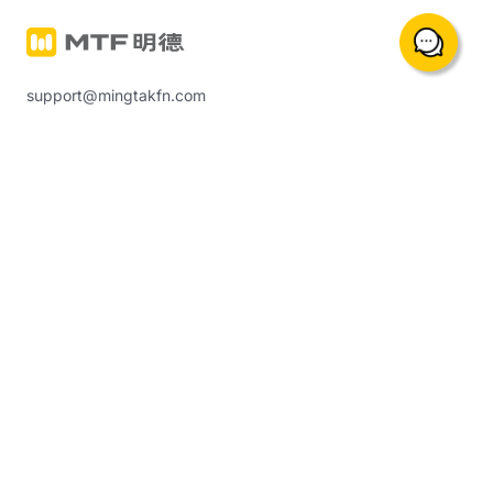
support@mingtakfn.com
香港尖沙咀廣東道5號海港城海洋中心822室
關於我們
交易產品與服務
最新公告
貴金屬保證金交易 (含原油、
指數等)
聯繫我們
明德實金
幫助中心
明德「築金易」計劃
交易平台
市場分析
交易平台的下載及登入
金市分析