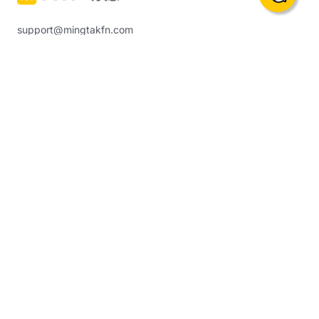
support@mingtakfn.com
香港尖沙咀廣東道5號海港城海洋中心822室
關於我們
交易產品與服務
最新公告
貴金屬保證金交易 (含原油、
指數等)
聯繫我們
明德實金
幫助中心
明德「築金易」計劃
交易平台
市場分析
交易平台的下載及登入
金市分析
如何使用MT5交易
財經日曆
EA自動化交易
投資教室