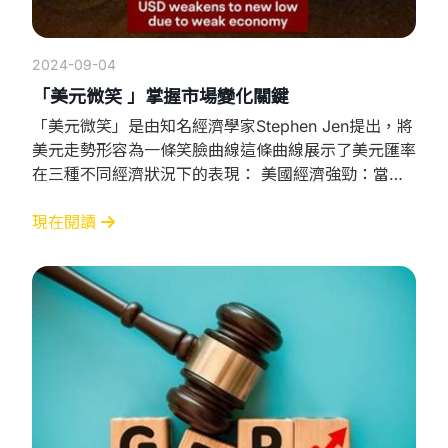
2024-09-04
「美元微笑 」掌握市場變化關鍵
「美元微笑」是由知名經濟學家Stephen Jen提出，將
美元走勢形容為一條笑臉曲線這條曲線展示了美元匯率
在三種不同經濟狀況下的表現： 美國經濟強勁：當美
國經濟表現良好、增長強勁時，投資者會把錢投到美
國，購買美元資產，這時美元就會升值這是微笑曲線的
現在閱讀
右邊上升部分。 全球經濟不穩定：當全球經濟出現問
題或不確定性增加時，投資者會把錢轉向美元這種安全
貨幣以保值避險。這時美元也會升值，這是微笑曲線的
左邊