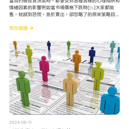
當我們做投資決策時，都會受到各種各樣的心理陷阱和
情緒因素的影響例如當巿場價格下跌時[📉]大家都拋
售，就感到恐慌，急於賣出，卻忽略了的原來策略目
標？原因很有可能是踩中「心理陷阱」： 從眾偏差 傾
向相信並遵循他人的行為，特別是在不確定的情況下，
現在閱讀
我們更容易被群體影響，而忽略了自己的判斷，即是典
型的"羊群效應" 損失厭惡 由於討厭損失，我們寧願承
擔風險去避免損失，而非去追求收益這往往導致我們做
出非
2024-06-11