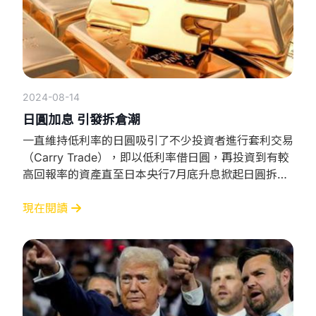
2024-08-14
日圓加息 引發拆倉潮
一直維持低利率的日圓吸引了不少投資者進行套利交易
（Carry Trade），即以低利率借日圓，再投資到有較
高回報率的資產直至日本央行7月底升息掀起日圓拆倉
潮（Unwinding）。套利交易和拆倉是密切相關的兩個
概念。在全球外匯市場上都有重要影響，尤其是在利率
現在閱讀
和匯率波動較大的時期： 套利交易 利用日圓的低利率
借貸，然後將這些資金轉換為高利貨幣或資產例如澳
元、美元或新興市場貨幣等，以賺取利差。這種