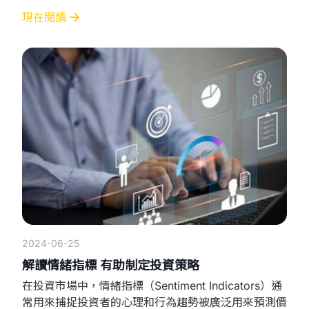
指南 總就業人數變動是最直接反映勞動市場健康狀況
的指標： 高於預期：表明經濟增長強勁，股市上漲美
現在閱讀
元走強。 低於預期：暗示經濟放緩，股市下跌美元走
弱。 失業率： 失業率（U3）和包括未充分就業者的
U6失業率均需關注： 失業率下降：一般
2024-06-25
解讀情緒指標 有助制定投資策略
在投資市場中，情緒指標（Sentiment Indicators）通
常用來捕捉投資者的心理和行為趨勢被廣泛用來預測價