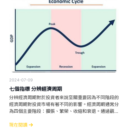
獲取潛在收益的行為。 「特朗普交易」政策及巿場影
響： 減稅政策：特朗普政府推行大規模減稅，特別是
對[🏢
2024-07-09
七個指標 分辨經濟周期
分辨經濟周期對於投資者來說至關重要因為不同階段的
經濟周期對投資市場有著不同的影響。經濟周期通常分
為四個主要階段：擴張、繁榮、收縮和衰退。通過觀察
7個經濟指標和市場趨勢，可以識別經濟所處的階段從
而制定相應的投資策略。 GDP增長率 擴張階段：GDP
現在閱讀