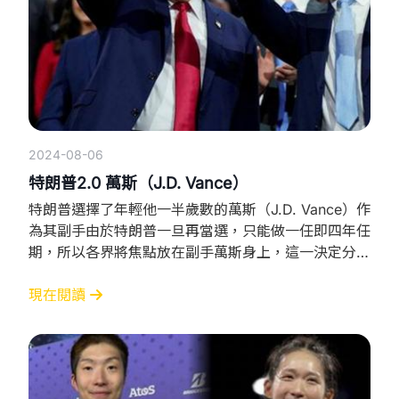
2024-08-06
特朗普2.0 萬斯（J.D. Vance）
特朗普選擇了年輕他一半歲數的萬斯（J.D. Vance）作
為其副手由於特朗普一旦再當選，只能做一任即四年任
期，所以各界將焦點放在副手萬斯身上，這一決定分別
帶來的好處和壞處。 萬斯是誰？ 萬斯在美國稱為“鐵
鏽帶”的東北部[🛠️]工業衰落區一個普通的單親家庭長
現在閱讀
大，畢業於耶魯大學法學院，曾服役於美國海軍陸戰隊
在2022年競選公職之前，曾在風險投資領域工作也是
一個暢銷書作家。 萬斯由八年前反特朗普，