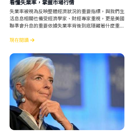
看𢤦失業率，掌握巿場行情
失業率被視為反映整體經濟狀況的重要指標，與我們生
活息息相關也備受經濟學家、財經專家重視，更是美國
聯準會升息的重要依據失業率背後到底隱藏著什麼重要
訊息？ 什麼是失業率？ 失業率（Unemployment
Rate）反映過去一個月內，勞動力市場上未被雇用的
現在閱讀
勞動力人口所佔的比例在性質上屬落後指標。加上，當
企業走到裁員經濟已經非常嚴峻一般認為，失業率會落
後經濟約 3-9 個月，從失業與就業數據來判斷景