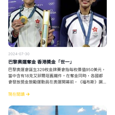
2024-07-30
巴黎奧運奪金 香港奬金「世一」
巴黎奧運會誕生329枚金牌賽會指每枚價值950美元，
當中含有18克艾菲爾塔舊鐵件。在奪金同時，各國都
會發放奬金鼓勵運動員在奧運開幕前，《福布斯》調查
確認至少有33個國家或地區會為獲獎者頒發現金獎
勵，當中港隊的金牌得主可獨得600萬港元獎金，在金
現在閱讀
牌獎金榜上成為「世一」。 香港獎金 奪牌或第四至八
名的港隊運動員，可獲「賽馬會優秀運動員獎勵計劃」
頒發獎金金額較上屆東京奧運會增加兩成。 個人項目