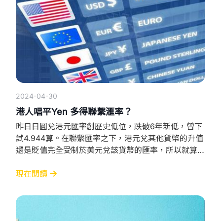
2024-04-30
港人唱平Yen 多得聯繫滙率？
昨日日圓兌港元匯率創歷史低位，跌破6年新低，曾下
試4.944算。在聯繫匯率之下，港元兌其他貨幣的升值
還是貶值完全受制於美元兌該貨幣的匯率，所以就算本
地經濟近期頻現不利消息，港人仍能趁日圓「低水」買
入日圓，作旅遊投資之用。 什麼是聯繫滙率？ 1983年
現在閱讀
10月17日港府推出「聯繫滙率」制度，港元與美元掛
鉤保持在7.8港元兌1美元的水平。金管局提供兌換保
證，承諾在7.75港元兌1美元的強方兌換保證水