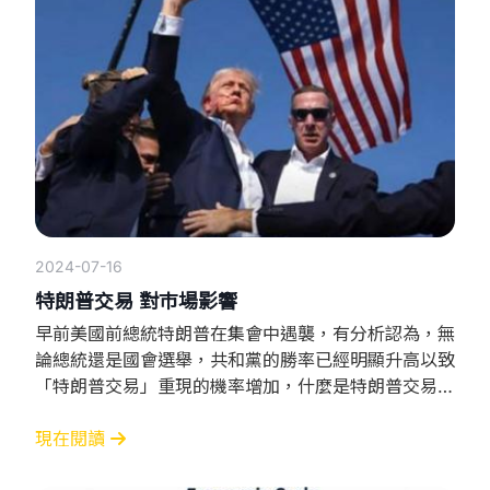
和娛
2024-07-16
特朗普交易 對巿場影響
早前美國前總統特朗普在集會中遇襲，有分析認為，無
論總統還是國會選舉，共和黨的勝率已經明顯升高以致
「特朗普交易」重現的機率增加，什麼是特朗普交易？
如何影響投資市場？ 什麼是「特朗普交易」？ 「特朗
普交易」是指投資市場對共和黨重返白宮將迎來減稅、
現在閱讀
貿易政策和放鬆監管等政策的預期，而調整投資策略以