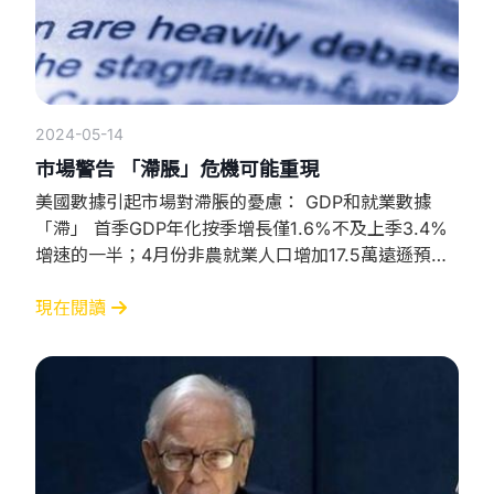
2024-05-14
巿場警告 「滯脹」危機可能重現
美國數據引起市場對滯脹的憂慮： GDP和就業數據
「滯」 首季GDP年化按季增長僅1.6%不及上季3.4%
增速的一半；4月份非農就業人口增加17.5萬遠遜預期
失業率升至3.9%。 CPI和PCE「脹」 3月CPI按年增
升3.5%高於預期的3.4%，也高過前值的3.2%。PCE
現在閱讀
物價指數，首季增幅高達3.7%明顯高過聯儲局的2%
通脹目標。 摩根大通CEO早前警告1970年代的滯脹危
機可能重現，