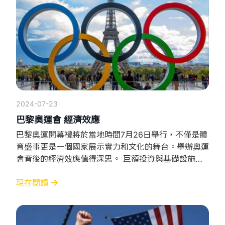
金牌
2024-07-23
巴黎奧運會 經濟效應
巴黎奧運開幕禮將於當地時間7月26日舉行，不僅是體
育盛事更是一個國家展示實力和文化的舞台。舉辦奧運
會背後的經濟效應值得深思。 巨額投資與基礎設施升
級 申辦奧運會需要大量資金來建設基礎設施和場館提
升城市的公共設施，改善交通系統還要投入巨資進行宣
現在閱讀
傳和公關活動這些不僅是為了奧運會，還會在奧運會後
長期造福城市居民。 旅遊業的繁榮 奧運會將吸引數百
萬名來自世界各地的觀眾。在巴黎的住宿、餐飲、購物