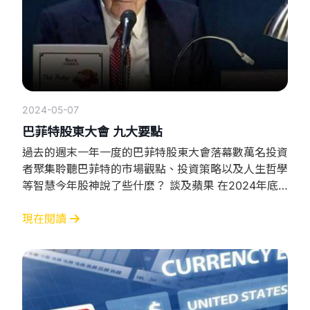
2024-05-07
巴菲特股東大會 九大要點
過去的週末一年一度的巴菲特股東大會落幕數萬名投資
者聚集聆聽巴菲特的市場觀點、投資策略以及人生哲學
等智慧今年股神說了些什麼？ 談及蘋果 在2024年底
蘋果極有可能仍然是巴郡最大單一股票，還是會長期持
有蘋果、可口可樂和美國運通這三家公司的股票。 談
現在閱讀
及人工智能 我對人工智能一無所知，但並不代表這個
技術不重要，Al發展讓我有些緊張與核武有些類似。我
認爲任何勞動密集行業都可能會受到AI的威脅。 談