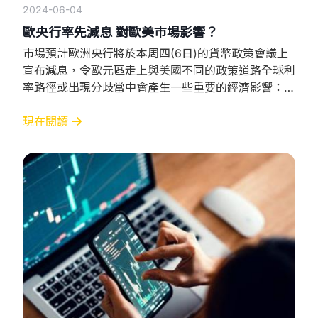
2024-06-04
歐央行率先減息 對歐美巿場影響？
巿場預計歐洲央行將於本周四(6日)的貨幣政策會議上
宣布減息，令歐元區走上與美國不同的政策道路全球利
率路徑或出現分歧當中會產生一些重要的經濟影響：
匯率變動 歐元區減息會使歐元相對於美元貶值因為較
低的利率減少了投資者對歐元的需求。而美元相對升值
現在閱讀
對於使用美元進行國際貿易的國家來說，可能會使美國
商品變得更貴。 資本流動 投資者會傾向於把資金從利
率較低的歐元區轉移到利率較高的美國以獲取更高的回
報。