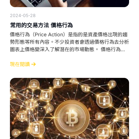
2024-05-28
常用的交易方法 價格行為
價格行為（Price Action）是指的是資產價格出現的趨
勢形態等所有內容。不少投資者會透過價格行為去分析
圖表上價格變深入了解潛在的市場動態。 價格行為的
交易方法： 投資者只需根據價格圖表做出交易決策，
使用基本的技術分析工具例如阻力支撐、陰陽燭形態和
現在閱讀
圖表形態，去關注價格變動，而無需複雜的指標去捕捉
交易信號以及預測市場走勢。 價格行為的好處： 簡單
簡化了分析和交易過程，投資者透過基本的