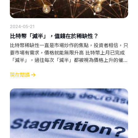
2024-05-21
比特幣「減半」，值錢在於稀缺性？
比特幣稀缺性一直是市場炒作的焦點，投資者相信，只
要市場有需求，價格就能無限升高 比特幣上月已完成
「減半」，過往每次「減半」都被視為價格上升的催化
劑在2012年、2016年、2020年，減半前後的高位，
分別升93倍、30倍、8倍。不過以往減半後並非立即
現在閱讀
出現升勢，有時甚至會調整一段時間，價格大幅波動。
什麼是減半？ 自2009年比特幣面世以來，已經歷4次
「減半」，所謂「減半」，就是礦工透過挖礦獲