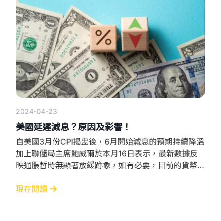
2024-04-23
美國延遲減息？原因及影響！
自美國3月份CPI揭盅後，6月開始減息的預期持續降溫
加上聯儲局主席鮑威爾於本月16日表示，最新數據反
映通脹暫時無顯著放緩跡象，如有必要，目前的貨幣政
策可維持更久️暗示延遲減息。 延遲減息原因： 通脹：
未回復至目標水平 巿場：美股、樓巿仍繼續上升反映
現在閱讀
美國金融壓力並不緊張。 就業：按現時就業空缺率仍
高於疫情時期，反映就業情況良好減息就難以觸動。