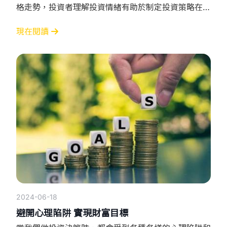
格走勢，投資者理解投資情緒有助於制定投資策略在黃
金市場中，常見的投資情緒指標包括： COT報告
（Commitment of Traders Report）： 美國商品期貨
現在閱讀
交易委員會（CFTC）發布的報告，反映了期貨市場中
不同類型交易者的持倉情況通過分析商業交易者（如金
礦公司）和非
2024-06-18
避開心理陷阱 實現財富目標