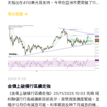
天指出在4110美元見支持，今早在亞洲市更突破了11月
21日以來，視為3浪上升目標的4162.94美元，以及從
11月18日以來，利用費波納奇擴展線量度的100%擴展
現在閱讀
幅度，今早曾高見4168.7美元。 聯儲局料由鴿派人選
接任 金價突破向上突破的其中原因，其一是市場對聯
儲局在12
2025-11-25
金價上破橫行區續走強
《金價上破橫行區續走強》25/11/2025 10:03 完稿 紐
約聯儲行行長威廉斯目前表示，貨幣政策適度緊縮，並
暗示12月仍有減息可能，利率期貨反映下月減息的機