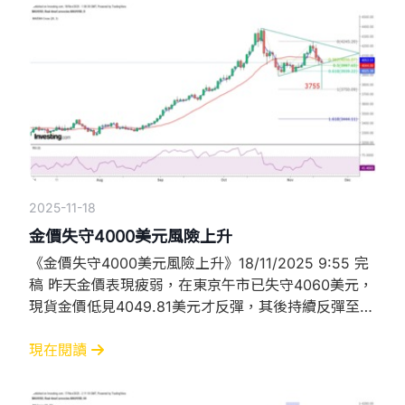
20SMA（4052.9）以上，更是自11月14日大跌以來首
次重上50SMA（
2025-11-18
金價失守4000美元風險上升
《金價失守4000美元風險上升》18/11/2025 9:55 完
稿 昨天金價表現疲弱，在東京午市已失守4060美元，
現貨金價低見4049.81美元才反彈，其後持續反彈至
4060美元以上，原以為可以守穩4060美元，但在倫敦
收市後一度跌至4052.56美元，後反彈至接近4081美
現在閱讀
元，但隨後再度轉弱，並在紐約市尾段急挫，更跌穿
4010美元的江恩90度角，幸好金價在4000美元關口