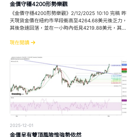
金價守穩4200形勢樂觀
《金價守穩4200形勢樂觀》2/12/2025 10:10 完稿 昨
天現貨金價在紐約市早段衝高至4264.68美元後乏力，
其後急速回落，並在一小時內低見4219.88美元，其後
才逐步收復半數失地，惟高見4244.77美元後再度下
跌，今天更於亞洲市早段急跌，幸而守穩4200美元，
現在閱讀
低見4200.75美元後反彈，且暫時守穩在4210美元以
上。 從小時圖可見，昨天金價在4256及4264美元水
平形成小
2025-12-01
金價呈有雙頂風險惟強勢依然