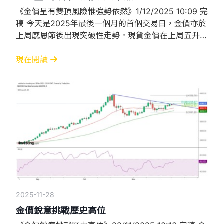
《金價呈有雙頂風險惟強勢依然》1/12/2025 10:09 完
稿 今天是2025年最後一個月的首個交易日，金價亦於
上周感恩節後出現突破性走勢。現貨金價在上周五升破
日線圖收窄三角形下降軌，但當天進入東京午市、歐洲
開市前，金價表現極端異常，在一、兩秒內急插十數美
現在閱讀
元，情況在進入歐洲午市後更加頻繁。CME其後發通
告指，由於CyrusOne的數據中心出現冷卻問題，CME
已暫停市場運作。這已是CME第四次
2025-11-28
金價銳意挑戰歷史高位