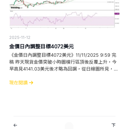
2025-11-12
金價日內調整目標4072美元
《金價日內調整目標4072美元》11/11/2025 9:59 完
稿 昨天現貨金價突破小時圖橫行區頂後反覆上升，今
早高見4141.03美元後才略為回調，從日線圖所見，金
價已重返20日SMA（4081.6）以上，高位更突破了10
月20日創歷史新高以來，最大跌幅之50%反彈位4134
現在閱讀
美元。金價可謂進入關鍵時刻，如可順利守穩在
4134.04美元以上，甚或進一步升至61.8%反彈位
4192.42美元，則
下