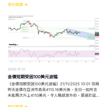
12月16日才公布。由於聯儲局下次議息會議將在12月9
現在閱讀
及10日進行，在此情況下，幾可肯定聯儲局不會在下
月的議息會議減息。故相信金價在聯儲局議息前將維持
橫行格局，任何與利率及通脹以外
2025-11-21
金價短期受困100美元波幅
《金價短期受困100美元波幅》21/11/2025 10:01 完稿
昨天金價在亞洲市高見4110.16美元後，全日一如所言
未能再次升上4110美元，令人略感意外的，莫過於延
遲逾一個半月後公布的9月非農就業報告顯示，當月整
體非農職位大幅增加11.9萬個，是預期的兩倍有多，更
現在閱讀