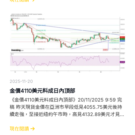
是今年6月以來首次達到10萬個以上，撇除2.2萬個公
務員新增職位，私營企業增加了9.7萬個職位，同樣多
過預期的6.2萬個，亦
2025-11-20
金價4110美元料成日內頂部
《金價4110美元料成日內頂部》20/11/2025 9:59 完
稿 昨天現貨金價在亞洲市早段低見4055.75美元後持
續走強，至接近紐約午市時，高見4132.89美元才見頂
回落。從小時圖觀察，金價大部分時間守穩在
20SMA（現約4095.7）之上持續攀升，惟觸及全日高
現在閱讀