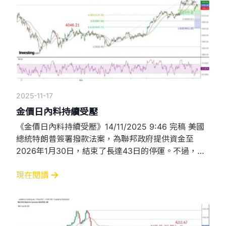
2025-11-17
金價日內料持續受壓
《金價日內料持續受壓》14/11/2025 9:46 完稿 美國
總統特朗普簽署撥款法案，為聯邦政府提供資金至
2026年1月30日，結束了長達43日的停運。不過，這
已是意料中事，誇張一點說，從停運的第一天開始，市
場就預期不會持續一段長時間，例如一年。然而，停運
現在閱讀
導致許多經濟數據無法公布，白宮就指，10月非農報
告及消費者物價指數很可能永遠不會公布，當然，因為
停運而無進行統計，又怎會有數據公布！ 另一