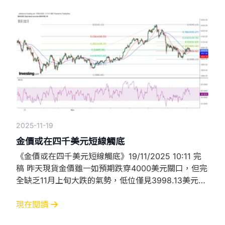
位4132.89美元後，呈穿頭破腳形態，預示金價短期在
該位見頂，其後反覆下跌，低見4055.58美元後才再
度回升，累積最大跌幅略
2025-11-19
金價或在四千美元短線觸底
《金價或在四千美元短線觸底》19/11/2025 10:11 完
稿 昨天現貨金價雖一如預期跌穿4000美元關口，但完
全缺乏11月上旬大跌的氣勢，低位僅見3998.13美元即
鳴金收兵，其後更節節上升，不但重上4060美元，更
一度升破4080美元，在紐約市尾段高見4082.24美元
現在閱讀
才再度回落。 從小時圖所見，金價不但重返