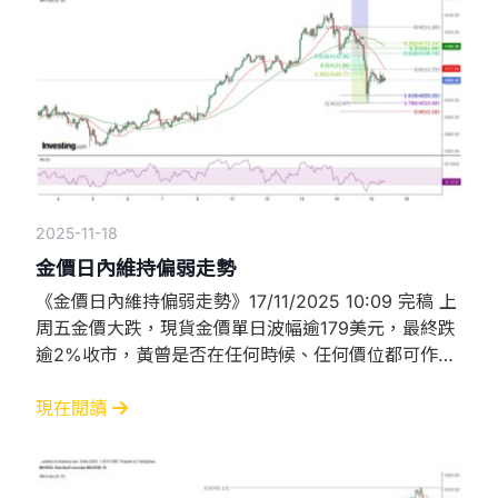
支持力強，其後已重
2025-11-18
金價日內維持偏弱走勢
《金價日內維持偏弱走勢》17/11/2025 10:09 完稿 上
周五金價大跌，現貨金價單日波幅逾179美元，最終跌
逾2%收市，黃曾是否在任何時候、任何價位都可作為
避險工具？答案已非常明顯。因此，投資者不應將簡單
地將黃金視為避險或抗通脹工具。 美國實質利率偏低
現在閱讀
難減息 聯儲局10月雖再減息25基點，但有兩名理事持
反對意見，特朗普指派的理事米蘭建議減息25基點，
另一理事施密德則建議維持利率不變。