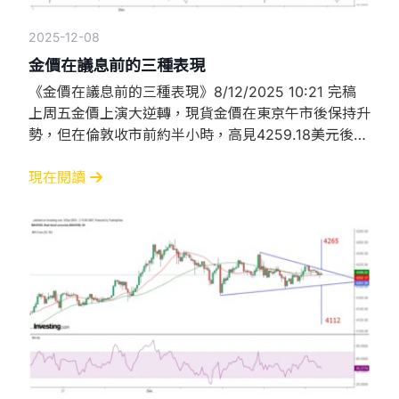
2025-12-08
金價在議息前的三種表現
《金價在議息前的三種表現》8/12/2025 10:21 完稿
上周五金價上演大逆轉，現貨金價在東京午市後保持升
勢，但在倫敦收市前約半小時，高見4259.18美元後急
轉直下，未及半小時已跌穿4200美元關口，其後反彈
惟受制於4220美元，並再度下跌，最終收於4197美元
現在閱讀
水平。從日線圖可見，金價在12月1日迫近4265美元後
受阻回落，11月13日升至4245美元水平後，即日亦倒
跌收市，其後進一步下