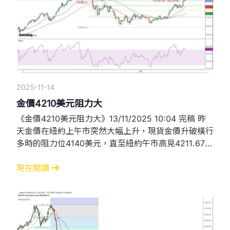
2025-11-14
金價4210美元阻力大
《金價4210美元阻力大》13/11/2025 10:04 完稿 昨
天金價在紐約上午市突然大幅上升，現貨金價升破橫行
多時的阻力位4140美元，直至紐約午市高見4211.67美
元後才止步。究其原因，可以肯定與亞特蘭聯儲行行長
拉博斯蒂克宣布，將於2026年2月底結束任期退休所
現在閱讀
影響。原因是他被視為鷹派聯儲局官員，過去常支持維
持利率或加息政策以控制通脹，在他退休後，特朗普很
可能會安插支持減息的人員填補空