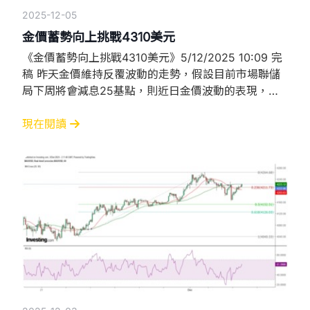
2025-12-05
金價蓄勢向上挑戰4310美元
《金價蓄勢向上挑戰4310美元》5/12/2025 10:09 完
稿 昨天金價維持反覆波動的走勢，假設目前市場聯儲
局下周將會減息25基點，則近日金價波動的表現，其
中原因是炒家先利用波幅賺取利潤，以為下周發動大規
模行動時累積力量，其次是將金價維持在近日的波動範
現在閱讀
圍較易掌控價格走勢。 昨天現貨金價在歐洲開市前低
見4175.84美元逐步回升，至倫敦收市時高見4219.27
美元後再度下跌，今早在亞洲市低