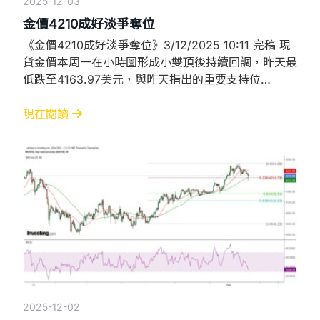
2025-12-03
金價4210成好淡爭奪位
《金價4210成好淡爭奪位》3/12/2025 10:11 完稿 現
貨金價本周一在小時圖形成小雙頂後持續回調，昨天最
低跌至4163.97美元，與昨天指出的重要支持位
4152.5美元仍相差逾11美元，雖然金價其後持續回
升，今早最高升至4221.07美元，但已失守小時圖的
現在閱讀
50SMA（4223），而今早反彈至該位出現爭持，且仍
未確定可否突破昨天大跌時形成的大陰燭。 當然，從
日線圖觀察，不論單從陰陽燭
2025-12-02