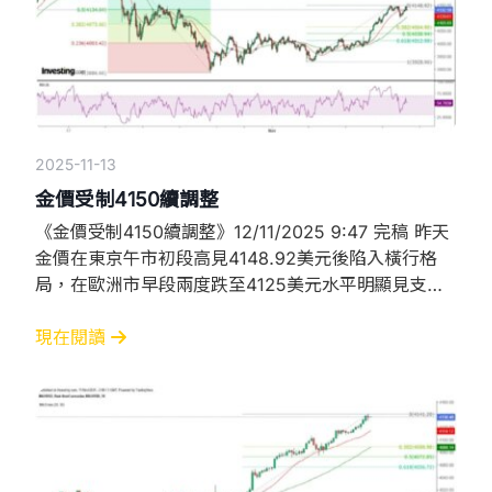
2025-11-13
金價受制4150續調整
《金價受制4150續調整》12/11/2025 9:47 完稿 昨天
金價在東京午市初段高見4148.92美元後陷入橫行格
局，在歐洲市早段兩度跌至4125美元水平明顯見支
持，隨後反彈至4145美元又遇到阻力。即使進入紐約
市，橫行區僅擴大到4146至4124美元，相信主要因為
現在閱讀
美國沒有經濟數據公布，令市場陷入窄幅上落。接近紐
約午市時，金價終於向下突破橫行區底部，低見
4097.26美元後才逐步回升，最終