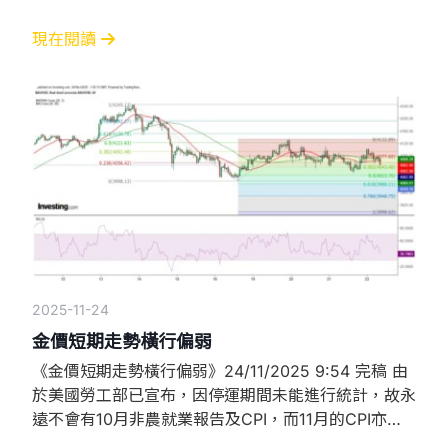
率由44.4%升至70%，現貨金價連日守穩20日
SMA（現約4057）後借勢大幅反彈，昨天全日波幅超
現在閱讀
過100美元，高低位分別為4140.13及4040.03美元，
即使如此，金價仍處於日線圖的收窄三角形，上破
4245.2美元才視為向上突破
2025-11-24
金價短期走勢橫行偏弱
《金價短期走勢橫行偏弱》24/11/2025 9:54 完稿 由
於美國勞工部已宣布，因停運期間未能進行統計，故永
遠不會有10月非農就業報告及CPI，而11月的CPI亦因
此而不會有月度變動數據，11月的非農就業報告將延至