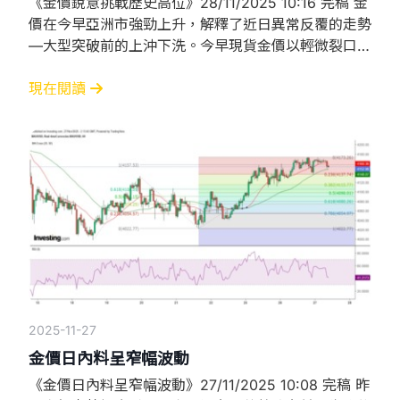
《金價銳意挑戰歷史高位》28/11/2025 10:16 完稿 金
價在今早亞洲市強勁上升，解釋了近日異常反覆的走勢
—大型突破前的上沖下洗。今早現貨金價以輕微裂口高
開在4160美元後持續上升，反映這個並非強阻力的江
恩角度，已成為短期重要支持位。從小時圖觀察，金價
現在閱讀
從周三紐約開市時段至今早大幅向上突破前，呈現明顯
的收窄三角形，亦反映了好淡雙方進入短兵相接區域，
當然，好友明顯是主導方向的一方，收窄三角形
2025-11-27
金價日內料呈窄幅波動
《金價日內料呈窄幅波動》27/11/2025 10:08 完稿 昨