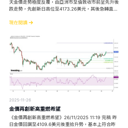
天金價走勢極度反覆，由亞洲市至倫敦收市前呈先升後
跌走勢，先創新日高位至4173.26美元，其後急轉直
下，低見4136.72美元後才再度攀升，但最高僅見
4171.76美元即陷入橫行形態。今早在亞洲市早段向下
現在閱讀
突破紐約午市的低位4158.05美元，低見4148.99美元
後反彈，暫時在4150美元以窄幅上落。 4170美元為雙
頂阻力
2025-11-26
金價再創新高重燃希望
《金價再創新高重燃希望》26/11/2025 11:19 完稿 昨
日金價回調至4109.6美元後重拾升勢，基本上符合昨