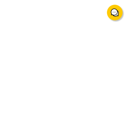
support@mingtakfn.com
香港尖沙咀廣東道5號海港城海洋中心822室
關於我們
交易產品與服務