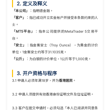
2. 定义及释义
「本公司」
：指明德金融。
「客户」
：指已成功开立实金帐户并接受本条款约束的人
士。
「MT5平台」
：指本公司提供的MetaTrader 5交易平
台。
「安士」
：指金衡安士（Troy Ounce），为黄金的计价
单位，1金衡安士约等于31.1035克。
「公斤」
：为白银的计价单位，1公斤等于1,000克。
3. 开户资格与程序
3.1 申请人必须年满18岁，并为
香港居民
。
3.2 申请人须提供有效香港身份证明文件及住址证明。
3.3 客户在提交申请时，必须勾选「本人已阅读并同意条