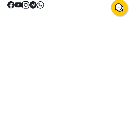
關於我們
交易产品与服务
最新公告
贵金属保证金交易 (含原油、
指数等)
联系我们
明德实金
幫助中心
明德「筑金易」计划
交易平台
市场分析
交易平台的下载及登入
金市分析
如何使用MT5交易
财经日历
EA自动化交易
投资教室
登记讲座
优惠服务
财经讲座
开户5重优惠