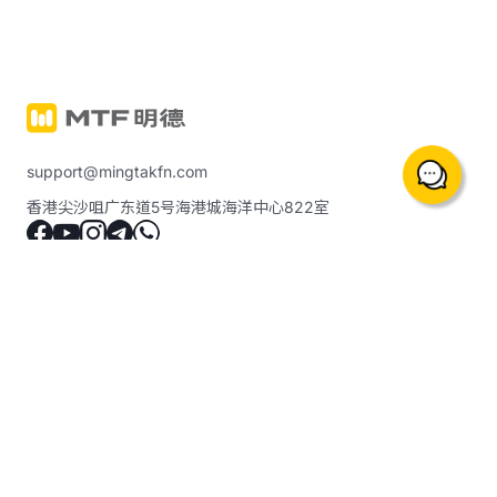
support@mingtakfn.com
香港尖沙咀广东道5号海港城海洋中心822室
關於我們
交易产品与服务
最新公告
贵金属保证金交易 (含原油、
指数等)
联系我们
明德实金
幫助中心
明德「筑金易」计划