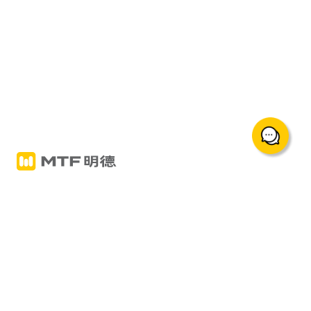
support@mingtakfn.com
香港尖沙咀广东道5号海港城海洋中心822室
關於我們
交易产品与服务