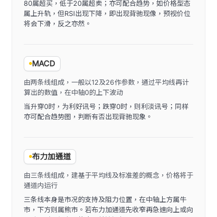
80属超买，低于20属超卖；亦可配合趋势，如价格型态
属上升轨，但RSI出现下降，即出现背驰现像，预视价位
将会下滑，反之亦然。
MACD
由两条线组成，一般以12及26作参数，通过平均线再计
算出的数值，在中轴0的上下波动
当升穿0时，为利好讯号；跌穿0时，则利淡讯号；同样
亦可配合趋势图，判断有否出现背驰现象。
布力加通道
由三条线组成，建基于平均线及标准差的概念，价格将于
通道内运行
三条线本身是市况的支持及阻力位置，在中轴上方属牛
市，下方则属熊市。若布力加通道先收窄再急速向上或向