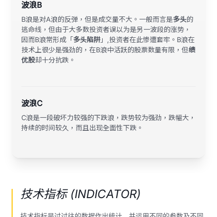
波浪B
B浪是对A浪的反弹，但是成交量不大。一般而言是
多头
的
逃命线，但由于大多数投资者误以为是另一波段的涨势，
因而B浪常形成「
多头陷阱
」,投资者在此惨遭套牢。B浪在
技术上很少是强劲的，在B浪中活跃的股票数量有限，但
绩
优股
却十分抗跌。
波浪C
C浪是一段破坏力较强的下跌浪，跌势较为强劲，跌幅大，
持续的时间较久，而且出现全面性下跌。
技术指标 (INDICATOR)
技术指标是过过往的数据作出统计，并运用不同的参数及不同