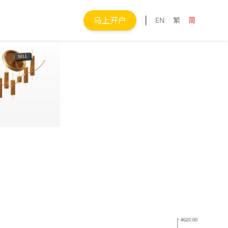
马上开户
|
EN
繁
简
Next