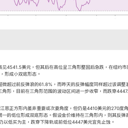
见4541.5美元，但其后在高位呈三角形整固后急跌，在纽约市
反弹，形成小双底形态。
微超过前反弹浪的61.8%，而昨天的反弹幅度同样超过该调整浪
形，目前在三角形范围的波动区间进一步收窄，而跌穿4447.8
在江恩正方形内虽非重要或次要角度，但仍是4410美元的270
一的低位形成双底形态。假设金价维持在三角形内，则其反弹高
作仍以低买为主，跌穿下降轨或前低位4447美元宜先止蚀。