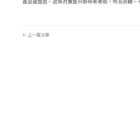
甚至是加息，这将对黄金升势带来考验。市况点睇，
上一篇文章