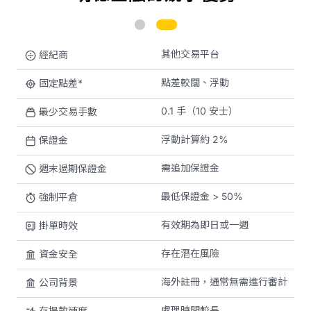
其他交易平台
經紀商
點差較闊、浮動
固定點差*
0.1 手（10 安士）
最少交易手數
浮動計算約 2%
保證金
需追加保證金
週末過期保證金
最低保證金 > 50%
強制平倉
有效期為即日或一週
掛單時效
存在潛在風險
資金安全
海外註冊，通常無需進行審計
公司背景
處理時間較長
存提款速度