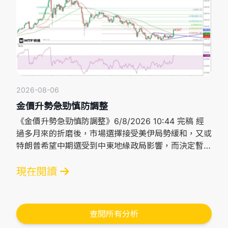
2026-08-06
金價升勢急勁慎防調整
《金價升勢急勁慎防調整》6/8/2026 10:44 完稿 經
過多月來的折磨後，市場選擇接受美伊局勢緩和，又或
特朗普希望中期選受到中東地緣政局影響，而決定暫停
對伊朗採取進一步軍事行動，況且，美國本土對美軍攻
擊伊朗亦持續有反對聲音，現時距離中期選不足三個
現在閱讀
月，故相信美國暫且接受伊朗與阿曼各據霍爾茲海峽南
北航道，是為免美伊局勢拖累共和黨的中期選舉，而特
朗普一直反對向使用霍爾茲海峽航道的船隻收取費用，
查閱所有分析
故美