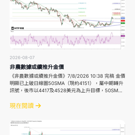
2026-08-07
非農數據或續推升金價
《非農數據或續推升金價》7/8/2026 10:38 完稿 金價
明顯已上破日線圖50SMA（現約4151），屬中期轉升
訊號，後市以4417及4528美元為上升目標，50SMA
則可視為短期調整重要支持位。短線而言，金價急升後
出現調整，現貨金價昨天在紐約市中段低見4223.46
現在閱讀
美元，較高位跌逾80美元。 從小時圖觀察，金價在昨
天接近紐約午市時跌穿20SMA（現約4254），其後窄
幅橫行，今天在亞洲市