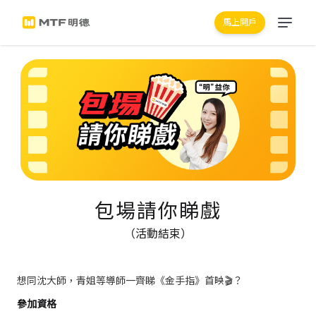
馬上開戶
包場請你睇戲
（活動結束）
想同沈大師，青姐等導師一齊睇《金手指》首映🎬？
參加資格