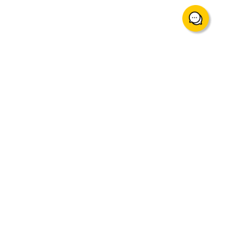
support@mingtakfn.com
香港尖沙咀廣東道5號海港城海洋中心822室
關於我們
交易產品與服務
最新公告
貴金屬保證金交易 (含原油、
指數等)